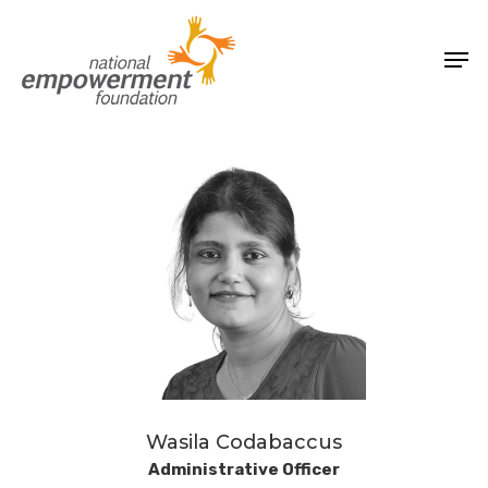
Skip
Men
to
Close
main
Menu
content
Wasila Codabaccus
Administrative Officer