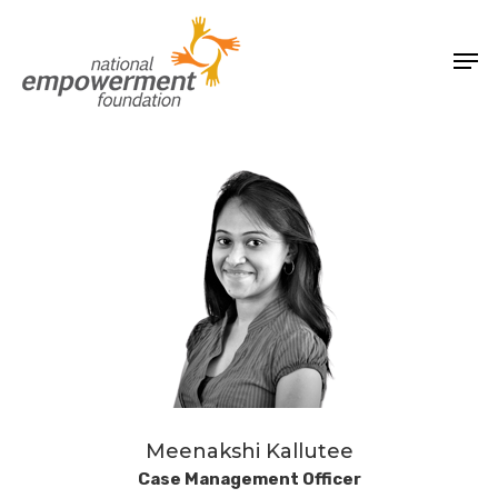
Skip
Men
to
Close
main
Menu
content
Meenakshi Kallutee
Case Management Officer